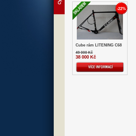
-22%
Cube rám LITENING C68
49 000 Kč
38 000 Kč