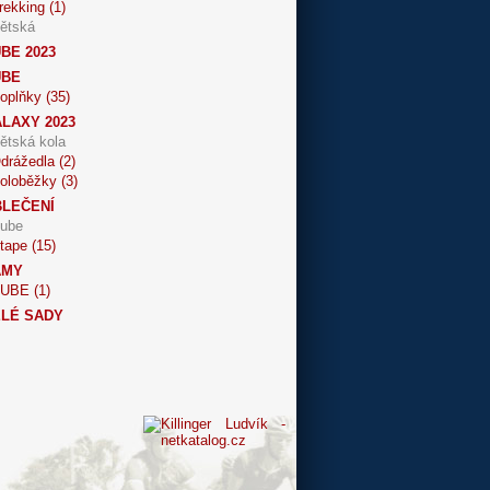
rekking (1)
ětská
BE 2023
UBE
oplňky (35)
LAXY 2023
ětská kola
drážedla (2)
oloběžky (3)
LEČENÍ
ube
tape (15)
ÁMY
UBE (1)
LÉ SADY