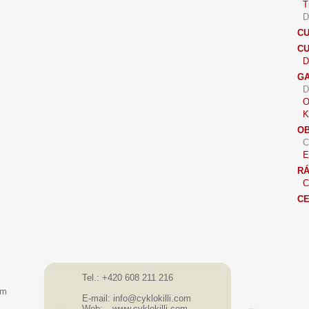
T
D
CU
C
D
GA
D
O
K
OB
C
E
R
C
CE
Tel.: +420 608 211 216
om
E-mail: info@cyklokilli.com
Web:
www.cyklokilli.com