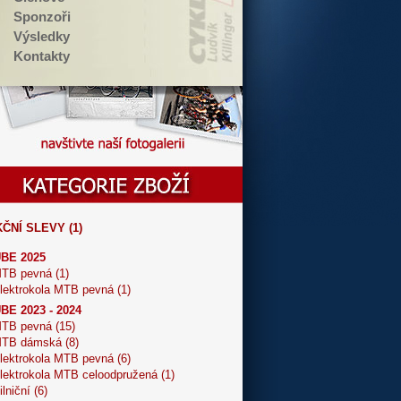
Sponzoři
Výsledky
Kontakty
ČNÍ SLEVY (1)
BE 2025
TB pevná (1)
lektrokola MTB pevná (1)
BE 2023 - 2024
TB pevná (15)
TB dámská (8)
lektrokola MTB pevná (6)
lektrokola MTB celoodpružená (1)
ilniční (6)