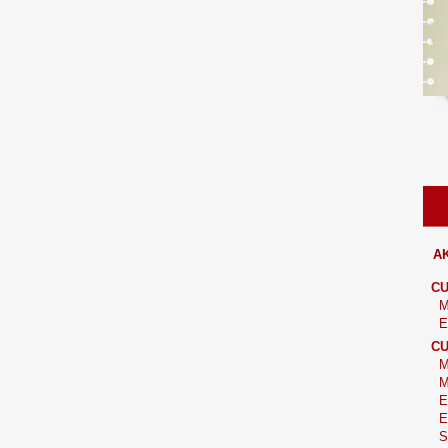
AK
CU
M
E
CU
M
M
E
E
S