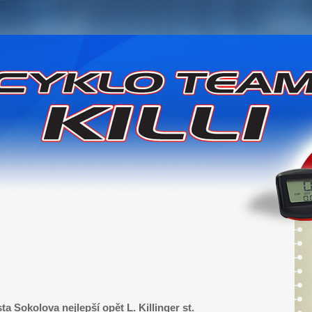
a Sokolova nejlepší opět L. Killinger st.