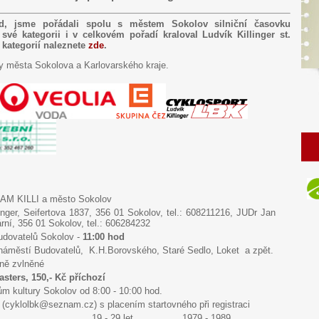
od, jsme pořádali spolu s městem Sokolov silniční časovku
 své kategorii i v celkovém pořadí kraloval Ludvík Killinger st.
 kategorií naleznete
zde
.
y města Sokolova a Karlovarského kraje.
M KILLI a město Sokolov
linger, Seifertova 1837, 356 01 Sokolov, tel.: 608211216, JUDr Jan
rní, 356 01 Sokolov, tel.: 606284232
dovatelů Sokolov -
11:00 hod
náměstí Budovatelů, K.H.Borovského, Staré Sedlo, Loket a zpět.
rně zvlněné
asters, 150,- Kč příchozí
m kultury Sokolov od 8:00 - 10:00 hod.
 (cyklolbk@seznam.cz) s placením startovného při registraci
19 - 29 let
1979 - 1989