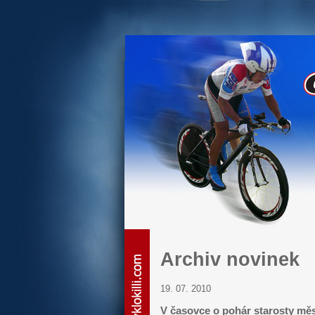
Archiv novinek
19. 07. 2010
V časovce o pohár starosty měst