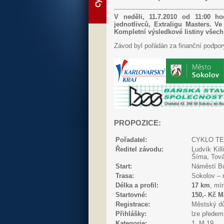
V neděli, 11.7.2010 od 11:00 h
jednotlivců, Extraligu Masters. Ve
Kompletní výsledkové listiny všech
Závod byl pořádán za finanční podpor
PROPOZICE:
Pořadatel:
CYKLO TEA
Ředitel závodu:
Ludvík Kil
Šíma, Tová
Start:
Náměstí Bu
Trasa:
Sokolov – 
Délka a profil:
17 km
, mí
Startovné:
150,- Kč M
Registrace:
Městský dů
Přihlášky:
lze předem
Kategorie:
1. M 19