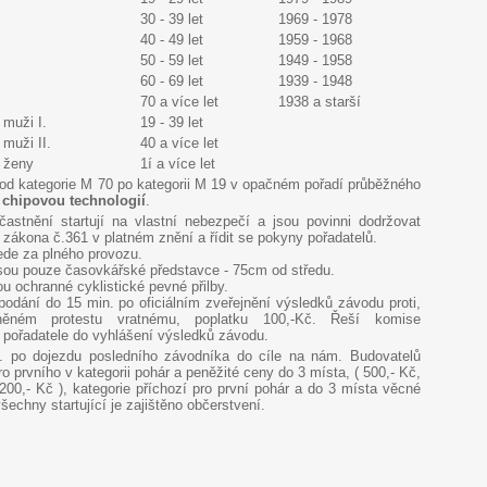
30 - 39 let
1969 - 1978
40 - 49 let
1959 - 1968
50 - 59 let
1949 - 1958
60 - 69 let
1939 - 1948
70 a více let
1938 a starší
 muži I.
19 - 39 let
 muži II.
40 a více let
í ženy
1í a více let
h od kategorie M 70 po kategorii M 19 v opačném pořadí průběžného
chipovou technologií
.
častnění startují na vlastní nebezpečí a jsou povinni dodržovat
 zákona č.361 v platném znění a řídit se pokyny pořadatelů.
ede za plného provozu.
sou pouze časovkářské představce - 75cm od středu.
u ochranné cyklistické pevné přilby.
 podání do 15 min. po oficiálním zveřejnění výsledků závodu proti,
něném protestu vratnému, poplatku 100,-Kč. Řeší komise
 pořadatele do vyhlášení výsledků závodu.
. po dojezdu posledního závodníka do cíle na nám. Budovatelů
o prvního v kategorii pohár a peněžité ceny do 3 místa, ( 500,- Kč,
200,- Kč ), kategorie příchozí pro první pohár a do 3 místa věcné
šechny startující je zajištěno občerstvení.