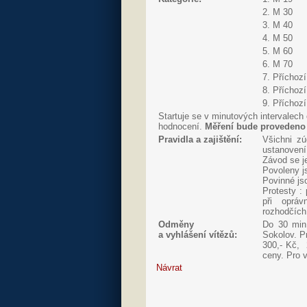
2. M 30
3. M 40
4. M 50
5. M 60
6. M 70
7. Příchozí
8. Příchozí
9. Příchoz
Startuje se v minutových intervalec
hodnocení.
Měření bude provedeno 
Pravidla a zajištění:
Všichni zú
ustanovení
Závod se j
Povoleny j
Povinné jso
Protesty :
při opráv
rozhodčích
Odměny
Do 30 min
a vyhlášení vítězů:
Sokolov. Pr
300,- Kč, 
ceny. Pro v
Návrat